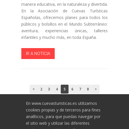
manera educativa, en la naturaleza y divertida.
En la Asociación de Cuevas Turísticas
Españolas, ofrecemos planes para todos los
públicos y bolsillos en el Mundo Subterráneo:
aventura, experiencias únicas, talleres
infantiles y mucho más, en toda España.
IR A NOTICIA
<
2
3
4
5
6
7
8
>
En www.cuevasturisticas.es utilizamos
cookies propias y de terceros para fines
analíticos, para que puedas navegar por
el sitio web y utilizar las diferentes
Asociación de Cuevas Turísticas