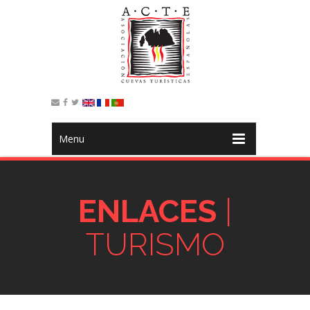
Menu
ENLACES
|
TURISMO