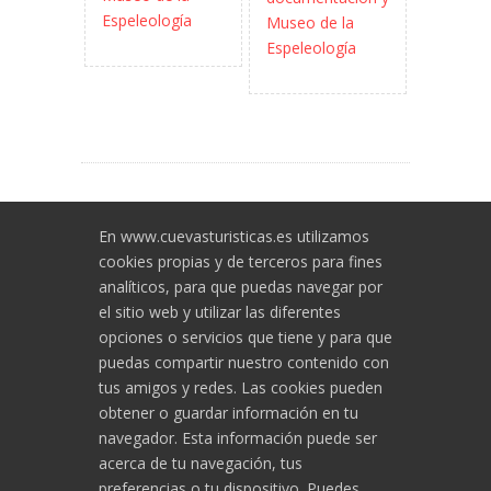
Espeleología
Museo de la
Espeleología
En www.cuevasturisticas.es utilizamos
cookies propias y de terceros para fines
analíticos, para que puedas navegar por
el sitio web y utilizar las diferentes
Asociación de Cuevas Turísticas
opciones o servicios que tiene y para que
Españolas
puedas compartir nuestro contenido con
cuevasturisticas@cuevasturisticas.es
tus amigos y redes. Las cookies pueden
obtener o guardar información en tu
navegador. Esta información puede ser
acerca de tu navegación, tus
Política de cookies
preferencias o tu dispositivo. Puedes