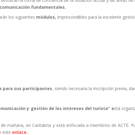
, destacan la toma de conciencia de la situación actual y las áreas de
e comunicación fundamentales.
arán los siguientes
módulos,
imprescindibles para la excelente gesti
a para sus participantes
, siendo necesaria la inscripción previa, d
omunicación y gestión de los intereses del turista" e
stá organi
io de mañana, en Cantabria y está enfocada a miembros de ACTE. Para 
n este
enlace.