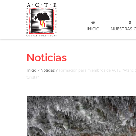
INICIO
NUESTRAS 
Noticias
Inicio
/
Noticias
/
Formación para miembros de ACTE: "Atención a
turista"