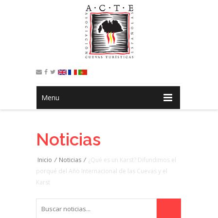
Menu
Noticias
Inicio
/
Noticias
/
¿Qué es un Karst? Difundimos el
porqué del Año Internacional de las Cuevas y el
Karst