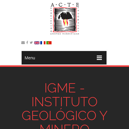
Menu
IGME -
INSTITUTO
GEOLÓGICO Y