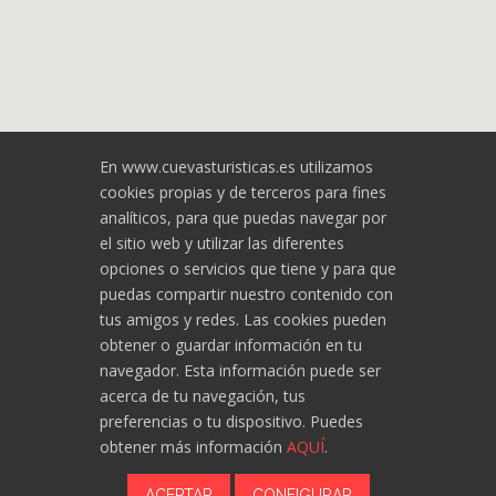
En www.cuevasturisticas.es utilizamos
cookies propias y de terceros para fines
analíticos, para que puedas navegar por
el sitio web y utilizar las diferentes
Asociación de Cuevas Turísticas
opciones o servicios que tiene y para que
Españolas
puedas compartir nuestro contenido con
tus amigos y redes. Las cookies pueden
cuevasturisticas@cuevasturisticas.es
obtener o guardar información en tu
navegador. Esta información puede ser
acerca de tu navegación, tus
Política de cookies
preferencias o tu dispositivo. Puedes
obtener más información
AQUÍ
.
ACEPTAR
CONFIGURAR