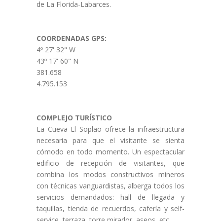
de La Florida-Labarces.
COORDENADAS GPS:
4º 27' 32" W
43º 17' 60" N
381.658
4.795.153
COMPLEJO TURÍSTICO
La Cueva El Soplao ofrece la infraestructura
necesaria para que el visitante se sienta
cómodo en todo momento. Un espectacular
edificio de recepción de visitantes, que
combina los modos constructivos mineros
con técnicas vanguardistas, alberga todos los
servicios demandados: hall de llegada y
taquillas, tienda de recuerdos, cafería y self-
service, terraza, torre mirador, aseos, etc.